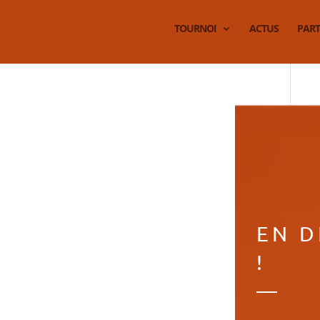
TOURNOI
ACTUS
PART
EN D
!
—