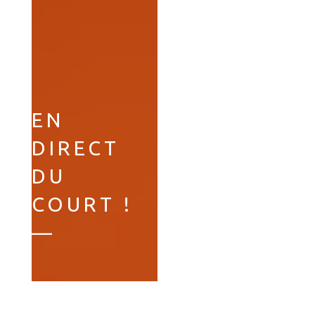
EN
DIRECT
DU
COURT !
—